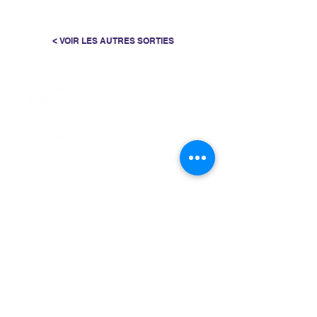
< VOIR LES AUTRES SORTIES
> L'ASSOCIATION
> LA MARCHE NORDIQUE
> LA NORDIC GAILLACOISE
> LA RESPIRATION CONSCIENTE
> LES PARCOURS