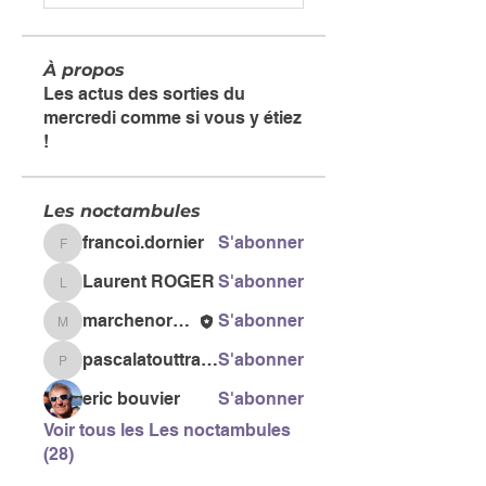
À propos
Les actus des sorties du
mercredi comme si vous y étiez
!
Les noctambules
francoi.dornier
S'abonner
francoi.dornier
Laurent ROGER
S'abonner
Laurent ROGER
marchenordiquegail
S'abonner
marchenordiquegail
pascalatouttravaux
S'abonner
pascalatouttravaux
eric bouvier
S'abonner
Voir tous les Les noctambules
(28)