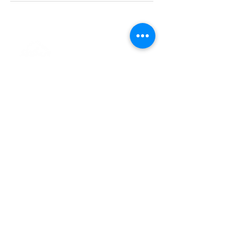
> L'ASSOCIATION
> LA MARCHE NORDIQUE
> LA NORDIC GAILLACOISE
> LA RESPIRATION CONSCIENTE
> LES PARCOURS