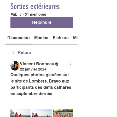
Sorties extérieures
Public
·
31 membres
Rejoindre
Discussion
Médias
Fichiers
Membres
Retour
Vincent Bonneau
22 janvier 2024
Quelques photos glanées sur 
le site de Lombers. Bravo aux 
participants des défis cathares 
en septembre dernier 