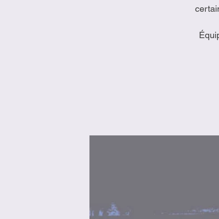
certai
Équip