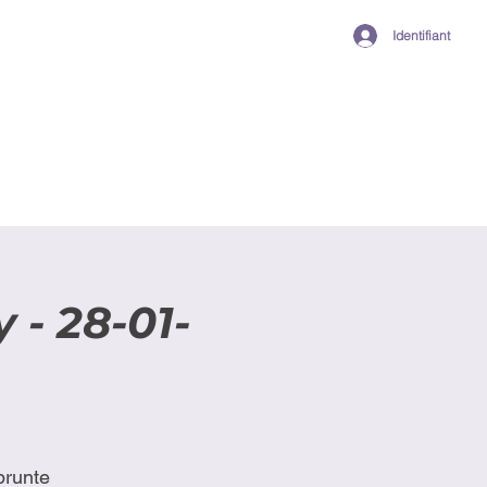
Identifiant
 - 28-01-
prunte