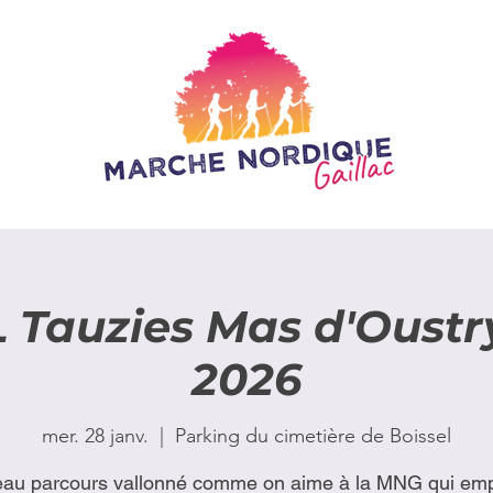
Tauzies Mas d'Oustry
2026
mer. 28 janv.
  |  
Parking du cimetière de Boissel
au parcours vallonné comme on aime à la MNG qui em