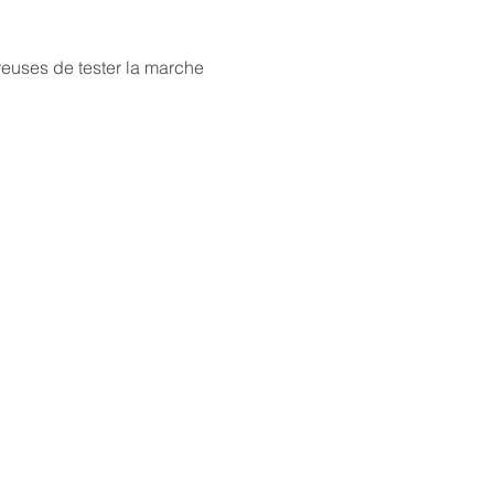
euses de tester la marche 
E NORDIQUE GAILLAC
n du Fanal
ILLAC