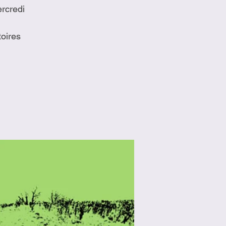
ercredi
toires