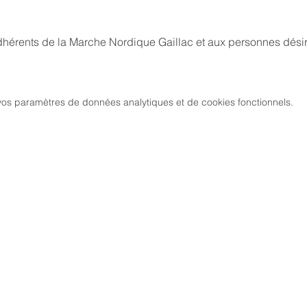
adhérents de la Marche Nordique Gaillac et aux personnes désir
os paramètres de données analytiques et de cookies fonctionnels.
MARCH
CIATION
> LES PARCOURS
339, chemi
81 600 GA