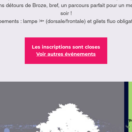
ns détours de Broze, bref, un parcours parfait pour un m
soir !
ements : lampe 🔦 (dorsale/frontale) et gilets fluo obliga
Les inscriptions sont closes
Voir autres événements