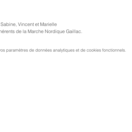
 Sabine, Vincent et Marielle
dhérents de la Marche Nordique Gaillac.
os paramètres de données analytiques et de cookies fonctionnels.
MARCH
CIATION
> LES PARCOURS
339, chemi
81 600 GA