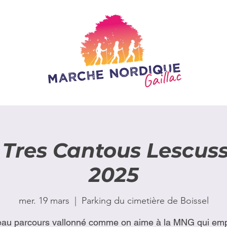
Tres Cantous Lescusse
2025
mer. 19 mars
  |  
Parking du cimetière de Boissel
au parcours vallonné comme on aime à la MNG qui em