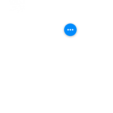
> L'ASSOCIATION
> LA MARCHE NORDIQUE
> LA NORDIC GAILLACOISE
> LA RESPIRATION CONSCIENTE
> LES PARCOURS
> ÉVÉNEMENTS / SORTIES
> GALERIE PHOTO