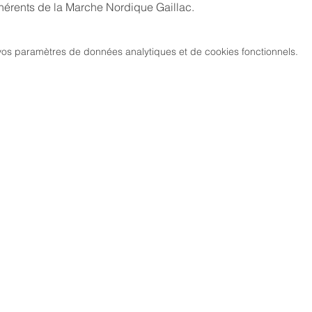
hérents de la Marche Nordique Gaillac. 
os paramètres de données analytiques et de cookies fonctionnels.
MARCH
CIATION
> LES PARCOURS
339, chemi
81 600 GA
RCHE NORDIQUE
> ÉVÉNEMENTS / SORTIES
DIC GAILLACOISE
> GALERIE PHOTO