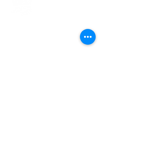
> L'ASSOCIATION
> LA MARCHE NORDIQUE
> LA NORDIC GAILLACOISE
> LA RESPIRATION CONSCIENTE
> LES PARCOURS
> ÉVÉNEMENTS / SORTIES
> GALERIE PHOTO