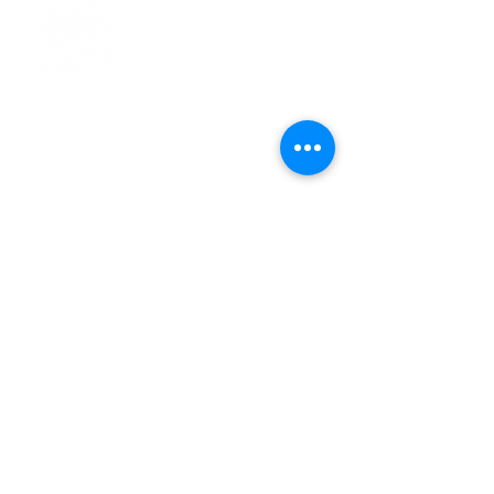
> L'ASSOCIATION
> LA MARCHE NORDIQUE
> LA NORDIC GAILLACOISE
> LA RESPIRATION CONSCIENTE
> LES PARCOURS
> ÉVÉNEMENTS / SORTIES
> GALERIE PHOTO