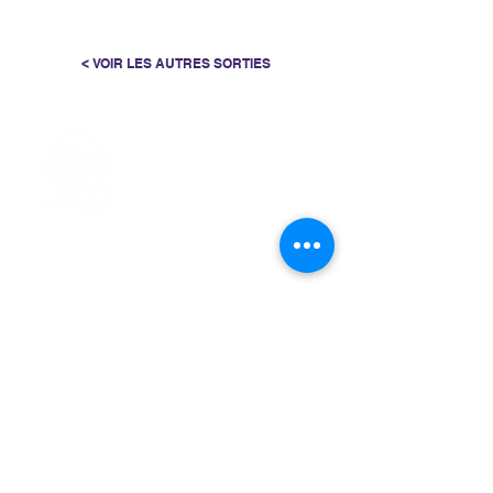
< VOIR LES AUTRES SORTIES
> L'ASSOCIATION
> LA MARCHE NORDIQUE
> LA NORDIC GAILLACOISE
> LA RESPIRATION CONSCIENTE
> LES PARCOURS