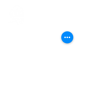
> L'ASSOCIATION
> LA MARCHE NORDIQUE
> LA NORDIC GAILLACOISE
> LA RESPIRATION CONSCIENTE
> LES PARCOURS
> ÉVÉNEMENTS / SORTIES