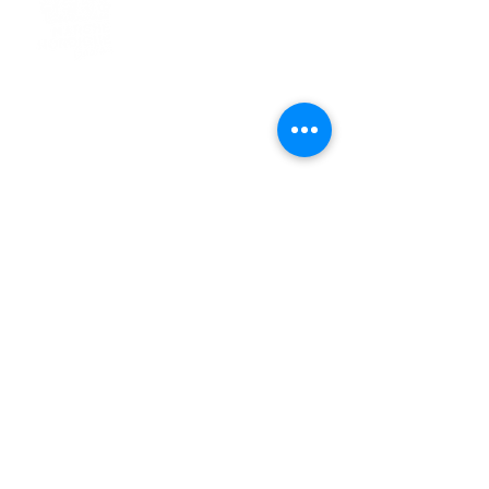
> L'ASSOCIATION
> LA MARCHE NORDIQUE
> LA NORDIC GAILLACOISE
> LA RESPIRATION CONSCIENTE
> LES PARCOURS
> ÉVÉNEMENTS / SORTIES
> GALERIE PHOTO