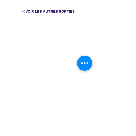
< VOIR LES AUTRES SORTIES
> L'ASSOCIATION
> LA MARCHE NORDIQUE
> LA NORDIC GAILLACOISE
> LA RESPIRATION CONSCIENTE
> LES PARCOURS