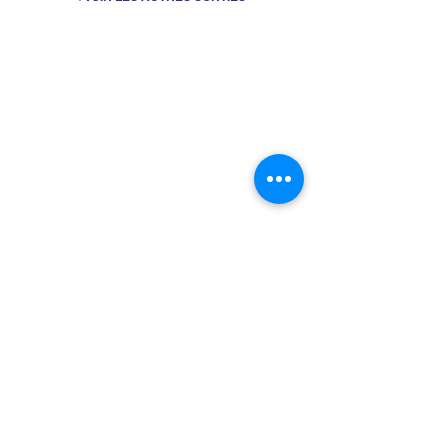
> L'ASSOCIATION
> LA MARCHE NORDIQUE
> LA NORDIC GAILLACOISE
> LA RESPIRATION CONSCIENTE
> LES PARCOURS
> ÉVÉNEMENTS / SORTIES