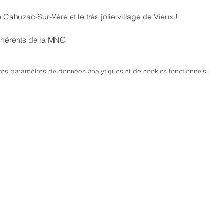
Cahuzac-Sur-Vère et le très jolie village de Vieux !
adhérents de la MNG
os paramètres de données analytiques et de cookies fonctionnels.
MARCH
CIATION
> LES PARCOURS
339, chemi
81 600 GA
RCHE NORDIQUE
> ÉVÉNEMENTS / SORTIES