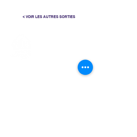
< VOIR LES AUTRES SORTIES
> L'ASSOCIATION
> LA MARCHE NORDIQUE
> LA NORDIC GAILLACOISE
> LA RESPIRATION CONSCIENTE
> LES PARCOURS