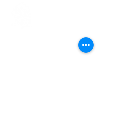
> L'ASSOCIATION
> LA MARCHE NORDIQUE
> LA NORDIC GAILLACOISE
> LA RESPIRATION CONSCIENTE
> LES PARCOURS
> ÉVÉNEMENTS / SORTIES
> GALERIE PHOTO