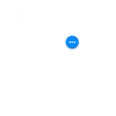
> L'ASSOCIATION
> LA MARCHE NORDIQUE
> LA NORDIC GAILLACOISE
> LA RESPIRATION CONSCIENTE
> LES PARCOURS
> ÉVÉNEMENTS / SORTIES