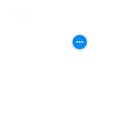
> L'ASSOCIATION
> LA MARCHE NORDIQUE
> LA NORDIC GAILLACOISE
> LA RESPIRATION CONSCIENTE
> LES PARCOURS
> ÉVÉNEMENTS / SORTIES
> GALERIE PHOTO