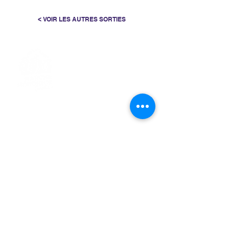
< VOIR LES AUTRES SORTIES
> L'ASSOCIATION
> LA MARCHE NORDIQUE
> LA NORDIC GAILLACOISE
> LA RESPIRATION CONSCIENTE
> LES PARCOURS