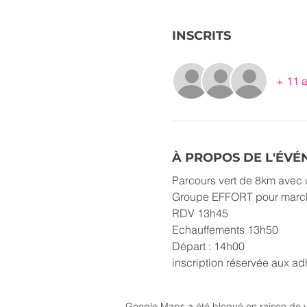
INSCRITS
+ 11 a
À PROPOS DE L'ÉV
Parcours vert de 8km avec 
Groupe EFFORT pour marcher
RDV 13h45
Echauffements 13h50
Départ : 14h00
inscription réservée aux a
Google Maps a été bloqué en raison de v