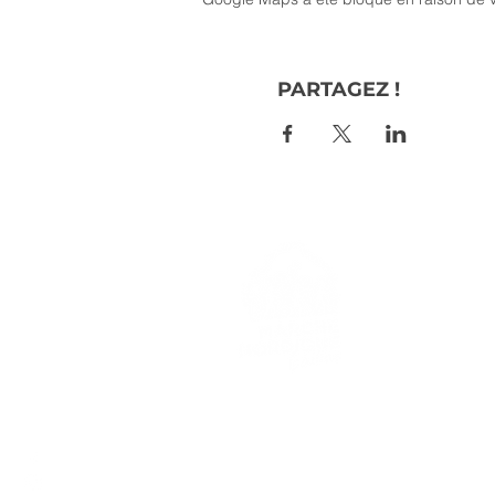
PARTAGEZ !
> L'ASSO
> LA MA
> LA NOR