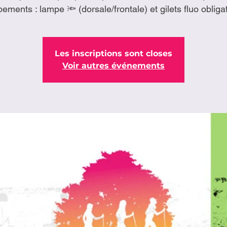
ements : lampe 🔦 (dorsale/frontale) et gilets fluo obliga
Les inscriptions sont closes
Voir autres événements