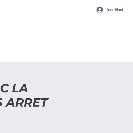
Identifiant
C LA
S ARRET