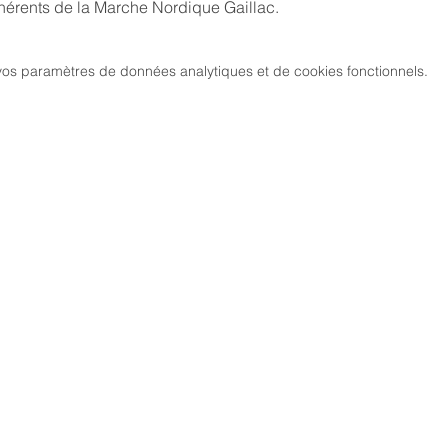
dhérents de la Marche Nordique Gaillac.
os paramètres de données analytiques et de cookies fonctionnels.
MARCH
CIATION
> LES PARCOURS
339, chemi
81 600 GA
RCHE NORDIQUE
> ÉVÉNEMENTS / SORTIES
DIC GAILLACOISE
> GALERIE PHOTO