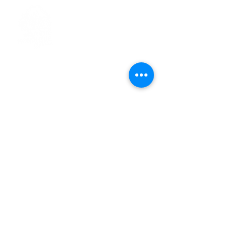
> L'ASSOCIATION
> LA MARCHE NORDIQUE
> LA NORDIC GAILLACOISE
> LA RESPIRATION CONSCIENTE
> LES PARCOURS
> ÉVÉNEMENTS / SORTIES
> GALERIE PHOTO