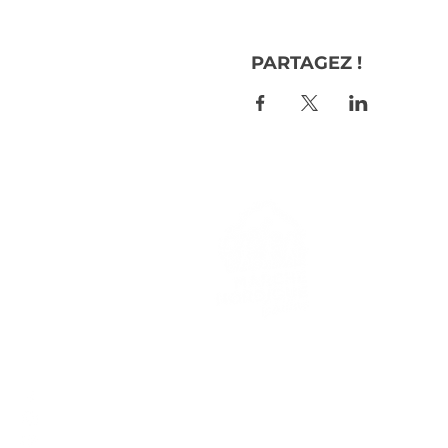
PARTAGEZ !
> L'ASSO
> LA MA
> LA NOR