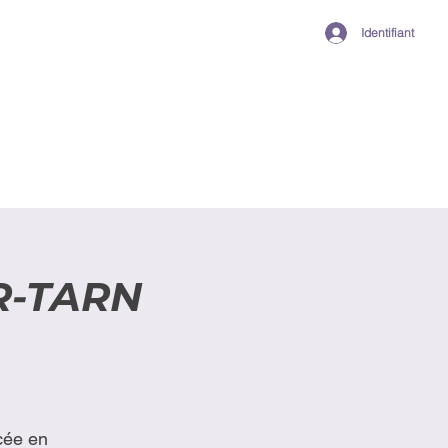
Identifiant
R-TARN
cée en