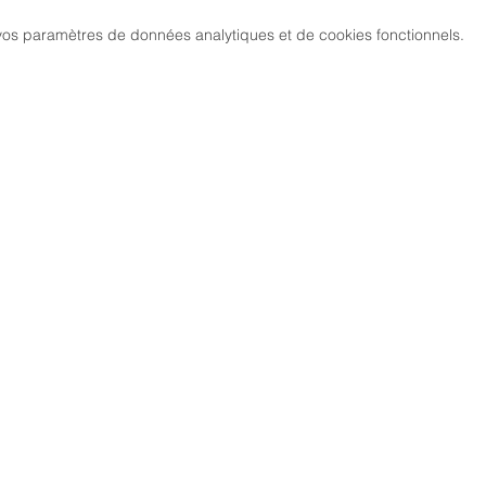
os paramètres de données analytiques et de cookies fonctionnels.
MARCH
CIATION
> LES PARCOURS
339, chemi
81 600 GA
RCHE NORDIQUE
> ÉVÉNEMENTS / SORTIES
DIC GAILLACOISE
> GALERIE PHOTO
> LA RESPIRATION CONSCIENTE
> TARIFS
> NOUS 