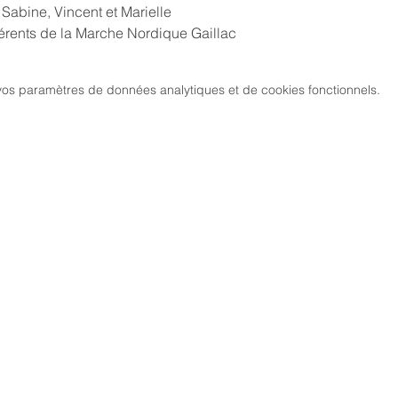
 Sabine, Vincent et Marielle
hérents de la Marche Nordique Gaillac
os paramètres de données analytiques et de cookies fonctionnels.
MARCH
CIATION
> LES PARCOURS
339, chemi
81 600 GA
RCHE NORDIQUE
> ÉVÉNEMENTS / SORTIES
DIC GAILLACOISE
> GALERIE PHOTO