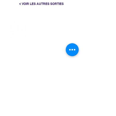
< VOIR LES AUTRES SORTIES
> L'ASSOCIATION
> LA MARCHE NORDIQUE
> LA NORDIC GAILLACOISE
> LA RESPIRATION CONSCIENTE
> LES PARCOURS