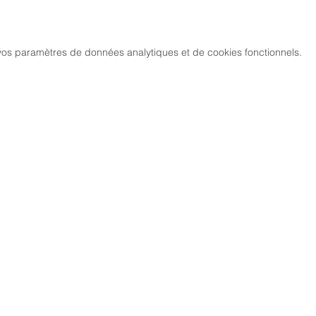
os paramètres de données analytiques et de cookies fonctionnels.
MARCH
CIATION
> LES PARCOURS
339, chemi
81 600 GA
RCHE NORDIQUE
> ÉVÉNEMENTS / SORTIES
DIC GAILLACOISE
> GALERIE PHOTO