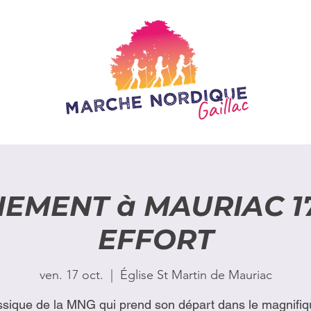
EMENT à MAURIAC 17
EFFORT
ven. 17 oct.
  |  
Église St Martin de Mauriac
ssique de la MNG qui prend son départ dans le magnifiqu