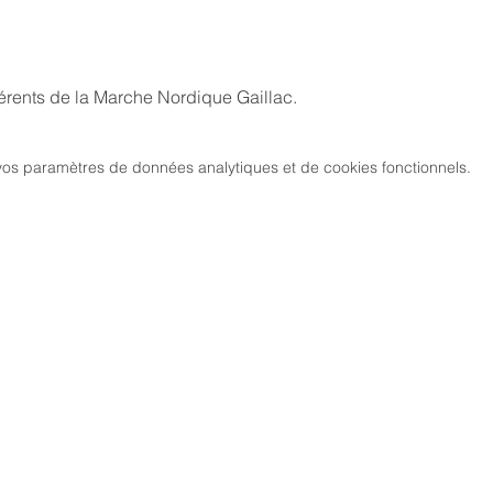
érents de la Marche Nordique Gaillac.
os paramètres de données analytiques et de cookies fonctionnels.
MARCH
CIATION
> LES PARCOURS
339, chemi
81 600 GA