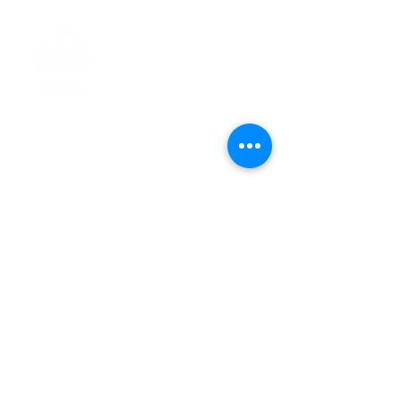
> L'ASSOCIATION
> LA MARCHE NORDIQUE
> LA NORDIC GAILLACOISE
> LA RESPIRATION CONSCIENTE
> LES PARCOURS
> ÉVÉNEMENTS / SORTIES