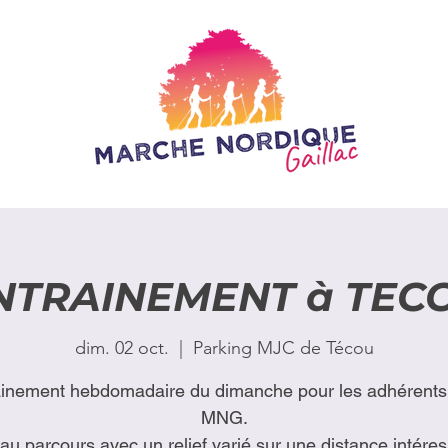
NTRAINEMENT à TEC
dim. 02 oct.
  |  
Parking MJC de Técou
ainement hebdomadaire du dimanche pour les adhérents 
MNG.
u parcours avec un relief varié sur une distance intéres