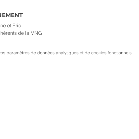
ÉNEMENT
e et Eric.
adhérents de la MNG
os paramètres de données analytiques et de cookies fonctionnels.
MARCH
CIATION
> LES PARCOURS
339, chemi
81 600 GA