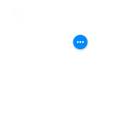
> L'ASSOCIATION
> LA MARCHE NORDIQUE
> LA NORDIC GAILLACOISE
> LA RESPIRATION CONSCIENTE
> LES PARCOURS
> ÉVÉNEMENTS / SORTIES
> GALERIE PHOTO