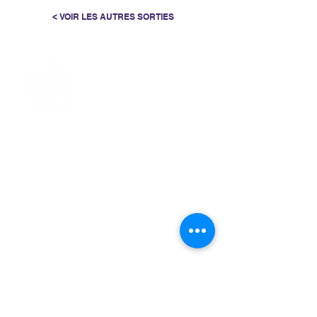
< VOIR LES AUTRES SORTIES
> L'ASSOCIATION
> LA MARCHE NORDIQUE
> LA NORDIC GAILLACOISE
> LA RESPIRATION CONSCIENTE
> LES PARCOURS