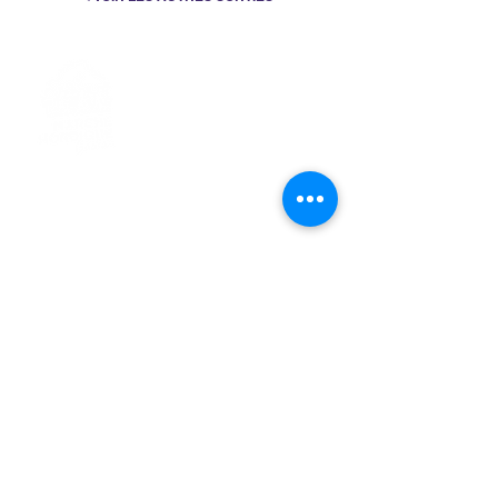
> L'ASSOCIATION
> LA MARCHE NORDIQUE
> LA NORDIC GAILLACOISE
> LA RESPIRATION CONSCIENTE
> LES PARCOURS
> ÉVÉNEMENTS / SORTIES