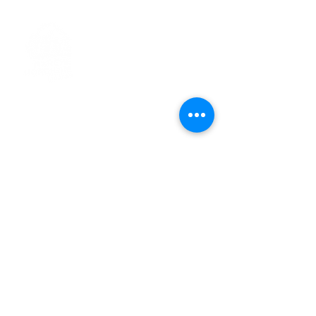
> L'ASSOCIATION
> LA MARCHE NORDIQUE
> LA NORDIC GAILLACOISE
> LA RESPIRATION CONSCIENTE
> LES PARCOURS
> ÉVÉNEMENTS / SORTIES