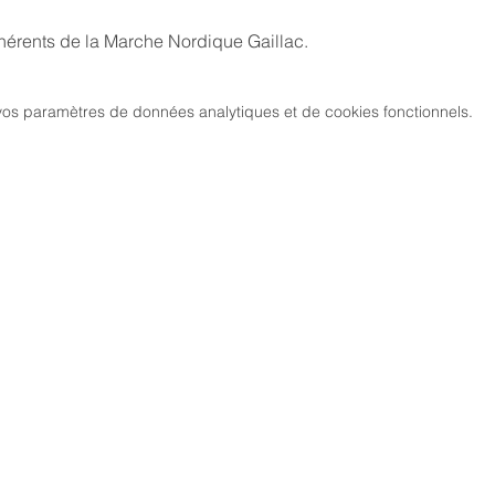
dhérents de la Marche Nordique Gaillac.
os paramètres de données analytiques et de cookies fonctionnels.
MARCH
CIATION
> LES PARCOURS
339, chemi
81 600 GA
RCHE NORDIQUE
> ÉVÉNEMENTS / SORTIES
DIC GAILLACOISE
> GALERIE PHOTO