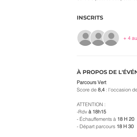
INSCRITS
+ 4 au
À PROPOS DE L'ÉV
Parcours Vert
Score de 
8,4 
: l'occasion d
ATTENTION :
-Rdv 
à 18h15
- Échauffements à 
18 H 20
- Départ parcours 
18 H 30