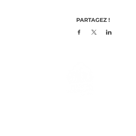
PARTAGEZ !
> L'ASSO
> LA MA
> LA NOR