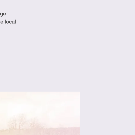
rge
e local