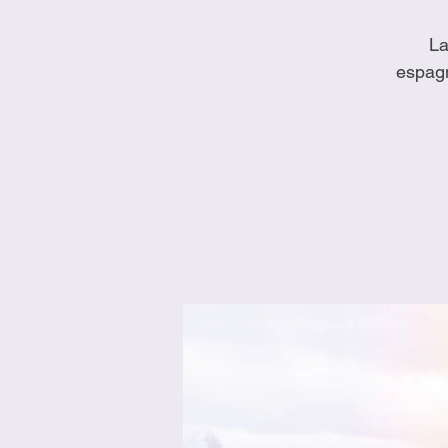
La
espagn