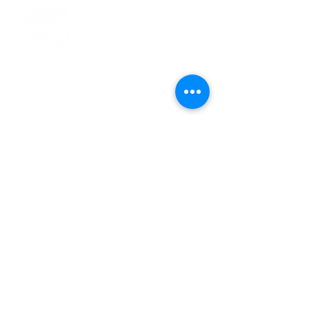
> L'ASSOCIATION
> LA MARCHE NORDIQUE
> LA NORDIC GAILLACOISE
> LA RESPIRATION CONSCIENTE
> LES PARCOURS
> ÉVÉNEMENTS / SORTIES
> GALERIE PHOTO