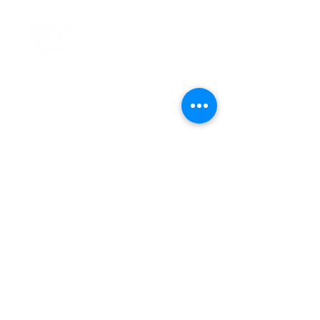
> L'ASSOCIATION
> LA MARCHE NORDIQUE
> LA NORDIC GAILLACOISE
> LA RESPIRATION CONSCIENTE
> LES PARCOURS
> ÉVÉNEMENTS / SORTIES
> GALERIE PHOTO