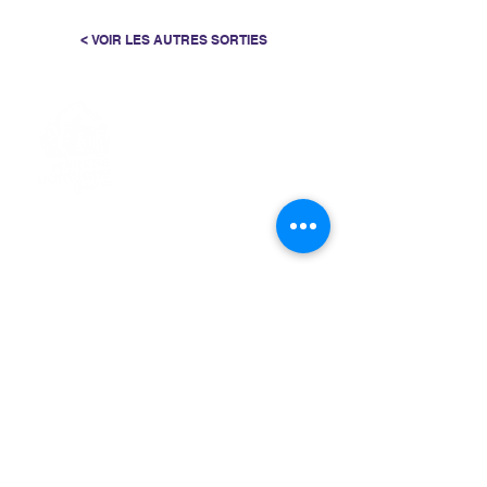
< VOIR LES AUTRES SORTIES
> L'ASSOCIATION
> LA MARCHE NORDIQUE
> LA NORDIC GAILLACOISE
> LA RESPIRATION CONSCIENTE
> LES PARCOURS