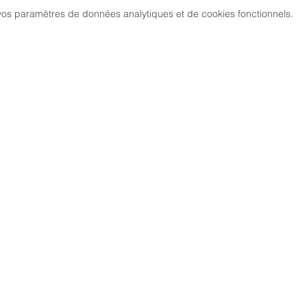
os paramètres de données analytiques et de cookies fonctionnels.
MARCH
CIATION
> LES PARCOURS
339, chemi
81 600 GA
RCHE NORDIQUE
> ÉVÉNEMENTS / SORTIES
DIC GAILLACOISE
> GALERIE PHOTO
> LA RESPIRATION CONSCIENTE
> TARIFS
> NOUS 