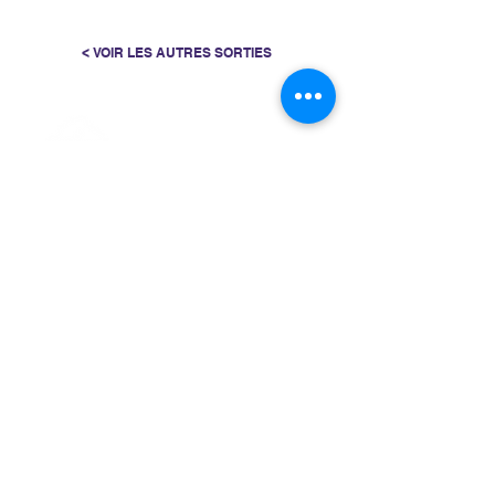
< VOIR LES AUTRES SORTIES
> L'ASSOCIATION
> LA MARCHE NORDIQUE
> LA NORDIC GAILLACOISE
> LA RESPIRATION CONSCIENTE
> LES PARCOURS