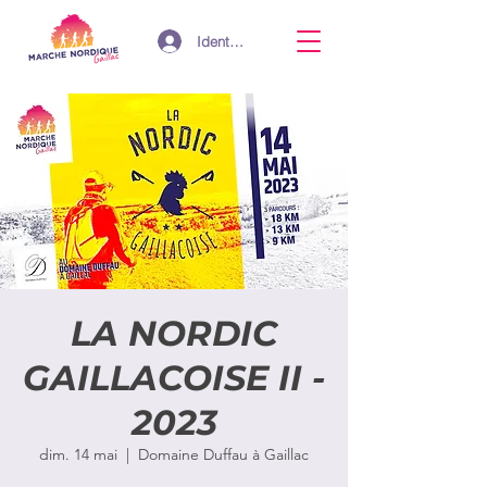
Identifiant
LA NORDIC
GAILLACOISE II -
2023
dim. 14 mai
  |  
Domaine Duffau à Gaillac