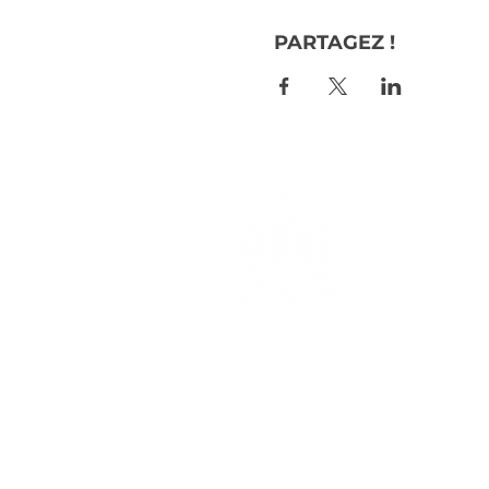
PARTAGEZ !
> L'ASSO
> LA MA
> LA NOR
© 2023 - MARCHE NORDIQUE GAILLAC -
POLI