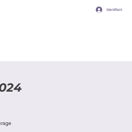
Identifiant
2024
urage