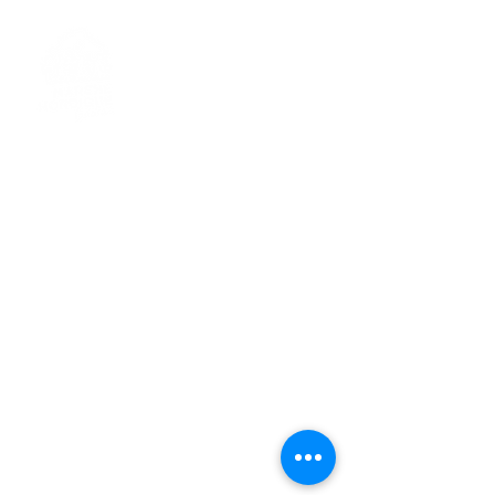
> L'ASSOCIATION
> LA MARCHE NORDIQUE
> LA NORDIC GAILLACOISE
> LA RESPIRATION CONSCIENTE
> LES PARCOURS
> ÉVÉNEMENTS / SORTIES