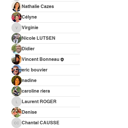
Nathalie Cazes
Célyne
Virginie
Virginie
Nicole LUTSEN
Didier
Vincent Bonneau
eric bouvier
nadine
caroline riera
Laurent ROGER
Laurent ROGER
Denise
Chantal CAUSSE
Chantal CAUSSE