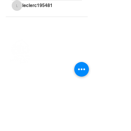
leclerc195481
leclerc195481
> L'ASSOCIATION
> LA MARCHE NORDIQUE
> LA NORDIC GAILLACOISE
> LA RESPIRATION CONSCIENTE