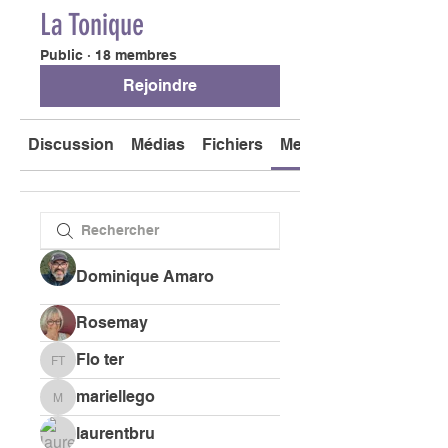
La Tonique
Public
·
18 membres
Rejoindre
Discussion
Médias
Fichiers
Membres
Dominique Amaro
Rosemay
Flo ter
Flo ter
mariellego
mariellego
laurentbru