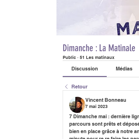
Dimanche : La Matinale
Public
·
51 Les matinaux
Discussion
Médias
Retour
Vincent Bonneau
7 mai 2023
7 Dimanche mai : dernière lign
parcours sont prêts et déposé
bien en place grâce à notre 
minute pour re re faire les pa