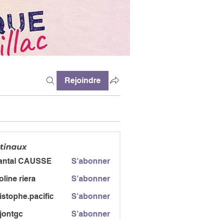
Rejoindre
tinaux
antal CAUSSE
S'abonner
l CAUSSE
oline riera
S'abonner
istophe.pacific
S'abonner
jontgc
S'abonner