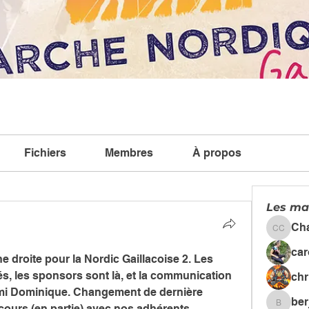
Fichiers
Membres
À propos
Les ma
Ch
Chanta
car
e droite pour la Nordic Gaillacoise 2. Les 
s, les sponsors sont là, et la communication 
chr
ami Dominique. Changement de dernière 
ber
rcours (en partie) avec nos adhérents 