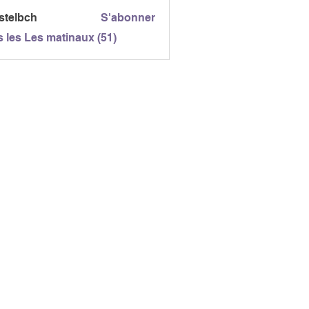
gc
stelbch
S'abonner
bch
s les Les matinaux (51)