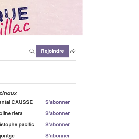
Rejoindre
tinaux
antal CAUSSE
S'abonner
l CAUSSE
oline riera
S'abonner
istophe.pacific
S'abonner
jontgc
S'abonner