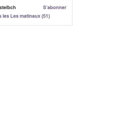
gc
stelbch
S'abonner
bch
s les Les matinaux (51)
E NORDIQUE GAILLAC
n du Fanal
ILLAC