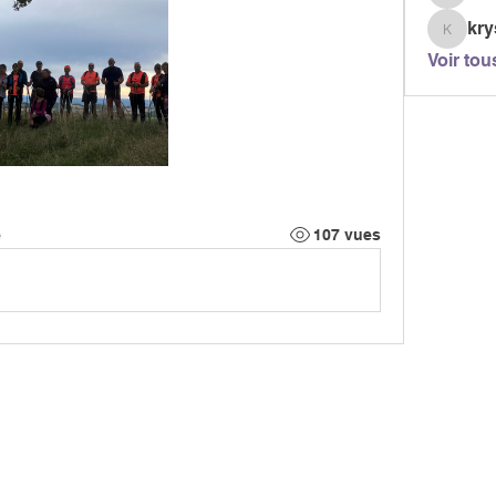
berjont
kry
krystel
Voir tou
e
107 vues
MARCH
CIATION
> LES PARCOURS
339, chemi
81 600 GA