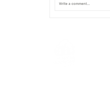
Write a comment...
> L'ASSO
> LA MA
> LA NOR
© 2023 - MARCHE NORDIQUE GAILLAC -
POLI