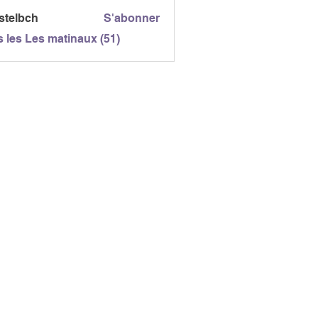
gc
stelbch
S'abonner
bch
s les Les matinaux (51)