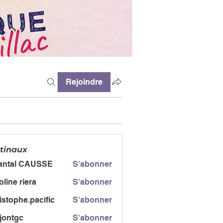
Rejoindre
tinaux
antal CAUSSE
S'abonner
l CAUSSE
oline riera
S'abonner
istophe.pacific
S'abonner
jontgc
S'abonner