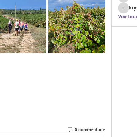
berjont
kry
krystel
Voir tou
0 commentaire