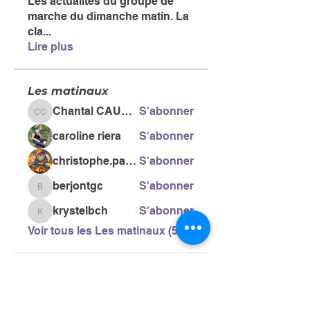
Les actualités du groupe de
marche du dimanche matin. La
cla
...
Lire plus
Les matinaux
Chantal CAUSSE
S'abonner
Chantal CAUSSE
caroline riera
S'abonner
christophe.pacific
S'abonner
berjontgc
S'abonner
berjontgc
krystelbch
S'abonner
krystelbch
Voir tous les Les matinaux (51)